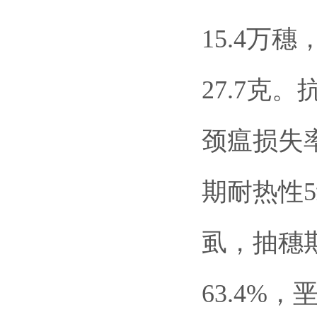
15.4万
27.7克
颈瘟损失
期耐热性
虱，抽穗
63.4%