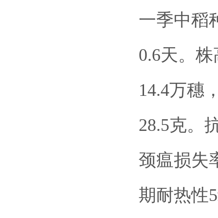
一季中稻种
0.6天。
14.4万
28.5克
颈瘟损失
期耐热性