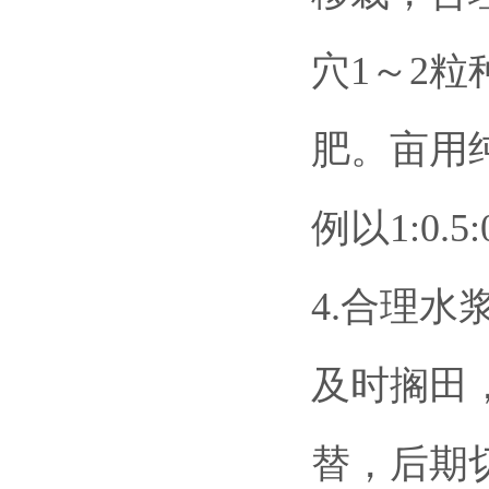
穴1～2粒
肥。亩用
例以1:0
4.合理
及时搁田
替，后期